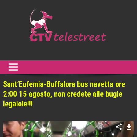
Skip
to
content
CTV Telestreet
Non abbiamo bisogno di comunicazione, al contrario ne abbiamo
troppa. Abbiamo bisogno di creatività. Abbiamo bisogno di resistenza
al presente. – Gilles Deleuze
Sant’Eufemia-Buffalora bus navetta ore
2:00 15 agosto, non credete alle bugie
legaiole!!!
Video
Player