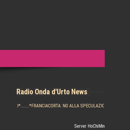
nza al presente. – Gilles Deleuze
Radio Onda d'Urto News
O SOTTO
*..........*
FRANCIACORTA: NO ALLA SPECULAZIONE E LA POSSIB
Server HoChiMin