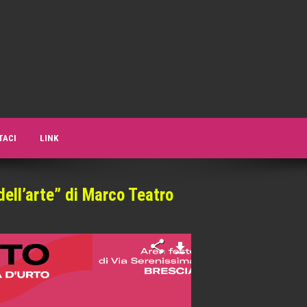
biamo troppa. Abbiamo bisogno di creatività. Abbiamo bisogno di resiste
TACI
LINK
dell’arte” di Marco Teatro
ENTALI E TERRITORIALI DA BOLOGNA, MONTECCHIO E CASTELNUOV