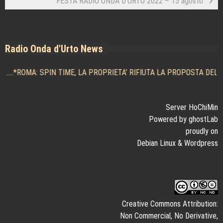
FESTA RADIO ONDA D’URTO 2022 – 15 agosto
Radio Onda d'Urto News
.....*
ROMA: SPIN TIME, LA PROPRIETA’ RIFIUTA LA PROPOSTA DELL
Server HoChiMin
Powered by ghostLab
proudly on
Debian Linux
&
Wordpress
Creative Commons Attribution:
Non Commercial, No Derivative,