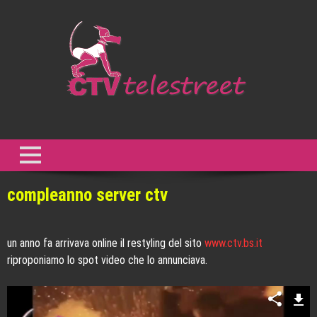
Skip
to
content
CTV Telestreet
Non abbiamo bisogno di comunicazione, al contrario ne abbiamo
troppa. Abbiamo bisogno di creatività. Abbiamo bisogno di resistenza
al presente. – Gilles Deleuze
compleanno server ctv
un anno fa arrivava online il restyling del sito
www.ctv.bs.it
riproponiamo lo spot video che lo annunciava.
Video
Player