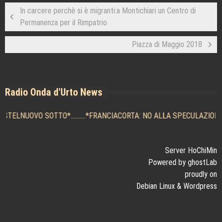
In carcere perchè si è migranti:a Montichiari un Centro di
Permanenza per il Rimpatrio
Piazza di Maggio 2018
Radio Onda d'Urto News
ASTELNUOVO SOTTO
*..........*
FRANCIACORTA: NO ALLA SPECULAZIONE E 
Server HoChiMin
Powered by ghostLab
proudly on
Debian Linux
&
Wordpress