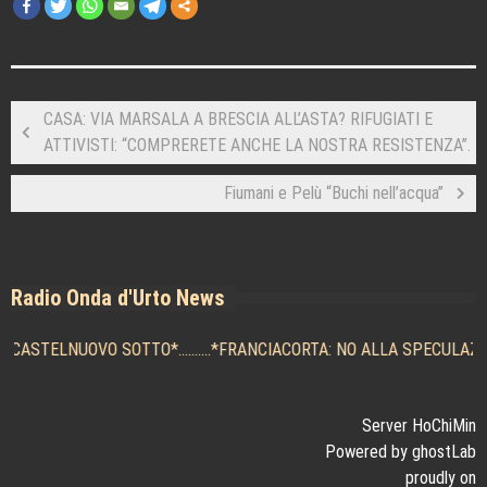
CASA: VIA MARSALA A BRESCIA ALL’ASTA? RIFUGIATI E
ATTIVISTI: “COMPRERETE ANCHE LA NOSTRA RESISTENZA”.
Fiumani e Pelù “Buchi nell’acqua”
Radio Onda d'Urto News
E CASTELNUOVO SOTTO
*..........*
FRANCIACORTA: NO ALLA SPECULAZIONE
Server HoChiMin
Powered by ghostLab
proudly on