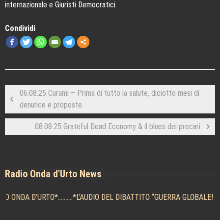
internazionale e Giuristi Democratici.
Condividi
06.08.25 Curami – Prima di tutto la salute, diciotto mesi di
denunce e proposte.
08.08.25 Grateful Dead Economy & il blues dei precari
Radio Onda d'Urto News
O ONDA D’URTO
*..........*
L’AUDIO DEL DIBATTITO “GUERRA GLOBALE! A