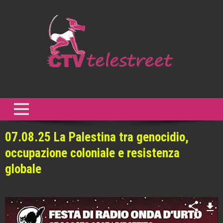
Skip
to
content
CTV Telestreet
Non abbiamo bisogno di comunicazione, al contrario ne abbiamo
troppa. Abbiamo bisogno di creatività. Abbiamo bisogno di resistenza
al presente. – Gilles Deleuze
07.08.25 La Palestina tra genocidio,
occupazione coloniale e resistenza
globale
Video
Player