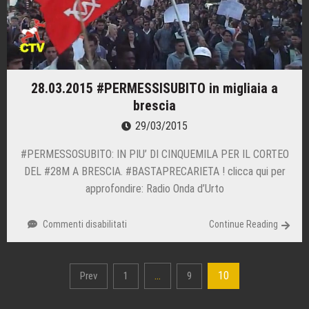
28.03.2015 #PERMESSISUBITO in migliaia a
brescia
29/03/2015
#PERMESSOSUBITO: IN PIU’ DI CINQUEMILA PER IL CORTEO
DEL #28M A BRESCIA. #BASTAPRECARIETA ! clicca qui per
approfondire: Radio Onda d’Urto
Commenti disabilitati
su
Continue Reading
28.03.2015
#PERMESSISUBITO
in
…
10
Prev
1
9
migliaia
Navigazione
a